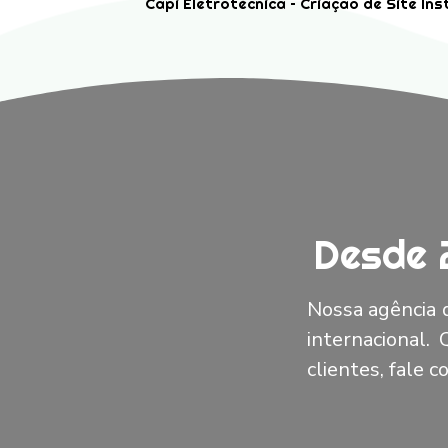
Capi Eletrotécnica – Criação de Site Ins
Desde 
Nossa agência d
internacional.
clientes, fale 