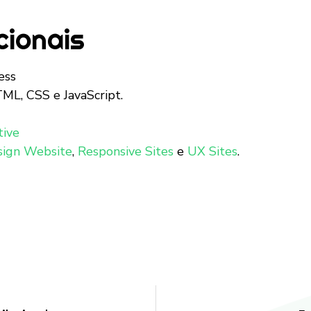
cionais
ess
L, CSS e JavaScript.
tive
ign Website
,
Responsive Sites
e
UX Sites
.