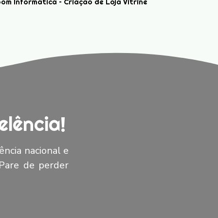
om Informática – Criação de Loja Vitrine
lência!
ência nacional e
 Pare de perder