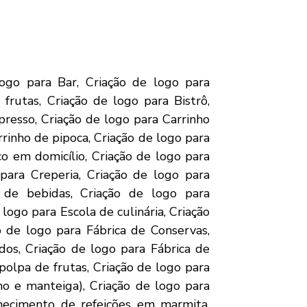
go para Peixaria, Criação de logo para Piscicultura – Criação de Peixes, Criação de logo para Produção de mel, Criação de logo para Produção de plantas e flores ornamentais, Criação de logo para Serviço de jardinagem, Criação de logo para Serviço de paisagismo, Criação de logo para Viveiro de mudas florestais, Criação de logo para Distribuidora de botijão de gás, Criação de logo para Empacotadora de carvão, Criação de logo para Exploração e comércio de areia, Criação de logo para Academia de Ginástica, Criação de logo para Adestramento de cães, Criação de logo para Boutique de artigos de banho, Criação de logo para Clínica de fisioterapia, Criação de logo para Clínica de nutrição, Criação de logo para Clínica de psicopedagogia, Criação de logo para Clínica de saúde, Criação de logo para Clínica Odontológica, Criação de logo para Creche, Criação de logo para Crematório, Criação de logo para Crossfit, Criação de logo para Distribuidora de medicamentos, Criação de logo para Distribuidora de produtos odontológicos, Criação de logo para Drogaria, Criação de logo para Empresa de serviço de pedalinhos, Criação de logo para Escola de Futebol, Criação de logo para Espaço para descanso e bem-estar, Criação de logo para Fábrica de Cosméticos Ecológicos, Criação de logo para Fábrica de óleos naturais/essências, Criação de logo para Farmácia de manipulação, Criação de logo para Home Care, Criação de logo para Hotel para animais domésticos., Criação de logo para Laboratório de análises clínicas, Criação de logo para Locação de quadra de esporte, Criação de logo para Loja de animais – Pet Shop, Criação de logo para Loja de artigos para pesca, Criação de logo para Loja de colchões, Criação de logo para Loja de cosméticos e perfumaria, Criação de logo para Loja de produtos para diabéticos, celíacos e hipertensos, Criação de logo para Modelo de Negócio de Oficina Mecânica, Criação de logo para Organizador de ambientes, Criação de logo para Passeador de cães, Criação de logo para Personal Trainer, Criação de logo para Pilates, Criação de logo para Serviço de conservação e limpeza, Criação de logo para Serviços de massagem, Criação de logo para Serviços para idosos, Criação de logo para SPA urbano, Criação de logo para Empresa de turismo naútico, Criação de logo para Reciclagem de alumínio, Criação de logo para Reciclagem de lixo eletrônico, Criação de logo para Adaptação de veículos para comércio ambulante, Criação de logo para Agência de bikeboys, Criação de logo para Auto-escola, Criação de logo para Borracharia, Criação de logo para Cromagem, Criação de logo para Empresa de Telentrega, Criação de logo para Estacionamento rotativo, Criação de logo para Frete e transporte de pequenas cargas, Criação de logo para Funilaria e Pintura, Criação de logo para Lava rápido de motos, Criação de logo para Loja de peças automotivas, Criação de logo para Oficina de