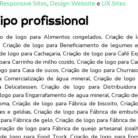
Responsive Sites
,
Design Website
e
UX Sites
ipo profissional
o para Salão de beleza, Criação de logo para Agência de design multimídia, Criação de logo para Agência de empregos, Criação de logo para Agência de Marketing Cultural, Criação de logo para Agência de Marketing Digital, Criação de logo para Agência de publicidade, Criação de logo para Agência de storyboard, Criação de logo para Animação de festa infantil, Criação de logo para Artistas plásticos e visuais, Criação de logo para Assessoria e gestão cultural, Criação de logo para Boliche, Criação de logo para Brinquedoteca, Criação de logo para Call-center, Criação de logo para Casa de festas infantis, Criação de logo para Casa de shows e espetáculos, Criação de logo para Casa lotérica, Criação de logo para Cerimonial, Criação de logo para Cinema, Criação de logo para Curso de idiomas, Criação de logo para Cursos de redação e língua portuguesa, Criação de logo para Decoração de ambientes, Criação de logo para Despachante, Criação de logo para Distribuição de folhetos, Criação de logo para DJ, Criação de logo para Editora, Criação de logo para Empresa de administração de arquivos, Criação de logo para Empresa de animação 3D, Criação de logo para Empresa de Coworking, Criação de logo para Empresa de impacto social de aplicativo para celulares, Criação de logo para Empresa de organização de eventos, Criação de logo para Empresa de outdoors, Criação de logo para Empresa de sinalização – banner, Criação de logo para Empresa de tradução para eventos, Criação de logo para Encadernação, Criação de logo para Engenharia de conteúdo, Criação de logo para Escola de artes, Criação de logo para Escola de dança de salão, Criação de logo para Escola de modelo e manequim, Criação de logo para Escola infantil, Criação de logo para Escola profissionalizante, Criação de logo para Escritório de cobrança, Criação de logo para Escritório de consultoria, Criação de logo para Escritório de contabilidade, Criação de logo para Estúdio de gravação, Criação de logo para Estúdio de tatuagem, Criação de logo para Estudio fotográfico, Criação de logo para Galeria e centro de arte, Criação de logo para Gráfica, Criação de logo para Iluminação profissional e som para festas e eventos, Criação de logo para Lan house, Criação de logo para Livraria, Criação de logo para Locação de equipamentos para eventos, Criação de logo para Locação de equipamentos para shows, Criação de logo para Loja Colaborativa, Criação de logo para Loja de conveniência, Criação de logo para Loja de fogos de artifício, Criação de logo para Loja de Instrumentos Musicais, Criação de logo para Loja de produtos descartáveis para festa, Criação de logo para Loja de Souvenirs temáticos, Criação de logo para Marchetaria, Criação de logo para Música para eventos, Criação de logo para Organizadora de Eventos, Criação de logo para Pague fácil, Criação de logo para Paintball, Criação de logo para Papelaria, Criação de logo para Parque de diversão, Criação de logo para Perícia digital, Criação de logo para Prestação de serviços de caligrafia, Criação de logo para Produtora cultural, Criação de logo para Pub, Criação de logo para Rastreamento veicular por celular, Criação de logo para Representação comercial, Criação de logo para Revisão de textos, Criação de logo para Sebo – livros usados, Criação de logo para Serigrafia, Criação de logo para Serviço de fotocópia, Criação de logo para Serviços de vigilância, Criação de logo para Tradução de textos, Criação de logo para Venda e recarga de extintores de incêndio, Criação de logo para Criação de abelhas, Criação de logo para Criação de aves ornamentais, Criação de logo para Criação de camarão, Criação de logo para Criação de iscas para pesca, Criação de logo para Criação de minhocas, Criação de logo para Criação de ostras, Criação de logo para Criação de peixes, Criação de logo para Cultivo de ervas medicinais, Criação de logo para Cultivo de flores, Criação de logo para Distribuidora de pescados, Criação de logo para Floricultura, Criação de logo para Floricultura Virtual, Criação de logo para Hidroponia, Criação de logo para Loja de peixes ornamentais, Criação de logo para Loja de produtos agropecuários, Criação de logo para Loja de produtos da fazenda – Orgânicos, Criação de lo