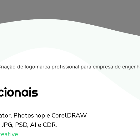
cionais
rator, Photoshop e CorelDRAW
JPG, PSD, AI e CDR.
reative