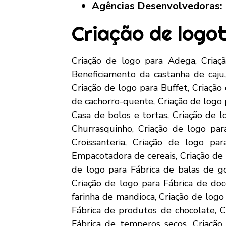
Agências Desenvolvedoras:
Criação de logot
Criação de logo para Adega, Criação de logo para Alimentos congelados, Criação de logo para Bar, Criação de logo para Beneficiamento da castanha de caju, Criação de logo para Beneficiamento de legumes e frutas, Criação de logo para Bistrô, Criação de logo para Buffet, Criação de logo para Cachaçaria, Criação de logo para Café Expresso, Criação de logo para Carrinho de cachorro-quente, Criação de logo para Carrinho de milho cozido, Criação de logo para Carrinho de pipoca, Criação de logo para Casa de bolos e tortas, Criação de logo para Casa de sucos, Criação de logo para Churrasco em domicílio, Criação de logo para Churrasquinho, Criação de logo para Comercialização de água mineral, Criação de logo para Creperia, Criação de logo para Croissanteria, Criação de logo para Delicatessen, Criação de logo para Distribuidora de bebidas, Criação de logo para Empacotadora de cereais, Criação de logo para Engarrafamento de agua mineral, Criação de logo para Escola de culinária, Criação de logo para Fábrica de balas de goma, Criação de logo para Fábrica de biscoito, Criação de logo para Fábrica de Conservas, Criação de logo para Fábrica de doces e geléias, Criação de logo para Fábrica de embutidos, Criação de logo para Fábrica de farinha de mandioca, Criação de logo para Fábrica de gelo, Criação de logo para Fábrica de polpa de frutas, Criação de logo para Fábrica de produtos de chocolate, Criação de logo para Fábrica de queijo artesanal (coalho e manteiga), Criação de logo para Fábrica de temperos secos, Criação de logo para Food Truck, Criação de logo para Fornecimento de refeições em marmita, Criação de logo para Frutas desidratadas, Criação de logo para Galeteria, Criação de logo para Gelateria, Criação de logo para Hamburgueria, Criação de logo para Jantar em domicílio, Criação de logo para Lanches nutritivos de impacto social, Criação de logo para Lanchonete, Criação de logo para Loja de açaí, Criação de logo para Loja de alimentos funcionais, Criação de logo para Loja de produtos naturais, Criação de logo para Loja de sanduíches naturais, Criação de logo para Merenda escolar, Criação de logo para Microcervejaria, Criação de logo para Padaria, Criação de logo para Pamonharia, Criação de logo para Pastelaria, Criação de logo para Personalização de bolos e doces, Criação de logo para Pizzaria, Criação de logo para Restaurante de caldos e saladas, Criação de logo para Restaurante havaiano – Poke, Criação de logo para Restaurante Self-Service, Criação de logo para Restaurante vegetariano, Criação de logo para Serviço de garçom, Criação de logo para Sorveteria, Criação de logo para Temakeria – Sushi em cone de alga, Criação de logo para Barbearia, Criação de logo para Centro de Estética, Criação de logo para Empresa de serviço de depilação, Criação de logo para Esmalteria, Criação de logo para Fabricação de sabonetes glicerinados, Criação de log