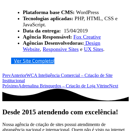
Plataforma base CMS:
WordPress
Tecnologias aplicadas:
PHP, HTML, CSS e
JavaScript.
Data da entrega:
15/04/2019
Agência Responsável:
Fox Creative
Agências Desenvolvedoras:
Design
Website
,
Responsive Sites
e
UX Sites
.
Ver Site Completo!
Prev
Anterior
WCA Inteligência Comercial – Criação de Site
Institucional
Próximo
Adrenalina Brinquedos – Criação de Loja Vitrine
Next
Desde 2015 atendendo com excelência!
Nossa agência de criação de sites possui atendimento de
abrangência nacional e internacional. Quem não é visto na internet