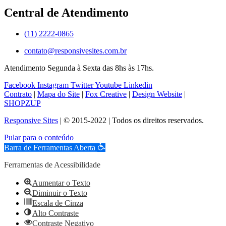
Central de Atendimento
(11) 2222-0865
contato@responsivesites.com.br
Atendimento Segunda à Sexta das 8hs às 17hs.
Facebook
Instagram
Twitter
Youtube
Linkedin
Contrato
|
Mapa do Site
|
Fox Creative
|
Design Website
|
SHOPZUP
Responsive Sites
| © 2015-2022 | Todos os direitos reservados.
Pular para o conteúdo
Barra de Ferramentas Aberta
Ferramentas de Acessibilidade
Aumentar o Texto
Diminuir o Texto
Escala de Cinza
Alto Contraste
Contraste Negativo