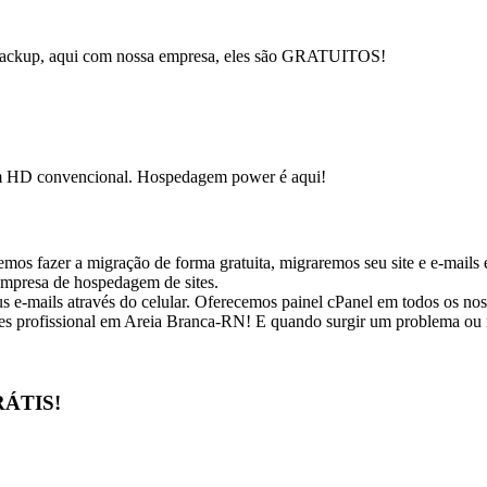
 backup, aqui com nossa empresa, eles são GRATUITOS!
om HD convencional. Hospedagem power é aqui!
s fazer a migração de forma gratuita, migraremos seu site e e-mails 
 empresa de hospedagem de sites.
us e-mails através do celular. Oferecemos painel cPanel em todos os no
ites profissional em Areia Branca-RN! E quando surgir um problema ou 
RÁTIS!