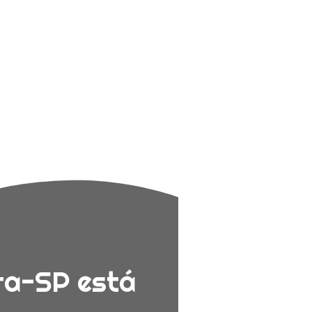
íra-SP está