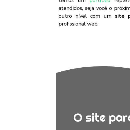
temos um
portfólio
replet
atendidos, seja você o próxi
outro nível com um
site p
profissional web.
O site par