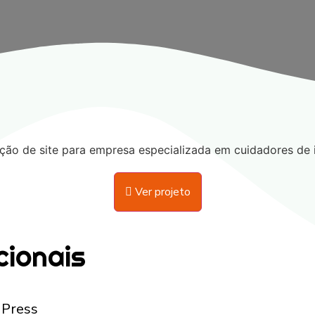
Ver projeto
cionais
Press