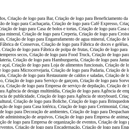
 cultural, Criação de logo para Boliche, Criação de logo para Brinquedoteca, Criação de logo para Call-center, Criação de logo para Casa de festas infantis, Criação de logo para Casa de shows e espetáculos, Criação de logo para Casa lotérica, Criação de logo para Cerimonial, Criação de logo para Cinema, Criação de logo para Curso de idiomas, Criação de logo para Cursos de redação e língua portuguesa, Criação de logo para Decoração de ambientes, Criação de logo para Despachante, Criação de logo para Distribuição de folhetos, Criação de logo para DJ, Criação de logo para Editora, Criação de logo para Empresa de administração de arquivos, Criação de logo para Empresa de animação 3D, Criação de logo para Empresa de Coworking, Criação de logo para Empresa de impacto social de aplicativo para celulares, Criação de logo para Empresa de organização de eventos, Criação de logo para Empresa de outdoors, Criação de logo para Empresa de sinalização – banner, Criação de logo para Empresa de tradução para eventos, Criação de logo para Encadernação, Criação de logo para Engenharia de conteúdo, Criação de logo para Escola de artes, Criação de logo para Escola de dança de salão, Criação de logo para Escola de modelo e manequim, Criação de logo para Escola infantil, Criação de logo para Escola profissionalizante, Criação de logo para Escritório de cobrança, Criação de logo para Escritório de consultoria, Criação de logo para Escritório de contabilidade, Criação de logo para Estúdio de gravação, Criação de logo para Estúdio de tatuagem, Criação de logo para Estudio fotográfico, Criação de logo para Galeria e centro de arte, Criação de logo para Gráfica, Criação de logo para Iluminação profissional e som para festas e eventos, Criação de logo para Lan house, Criação de logo para Livraria, Criação de logo para Locação de equipamentos para eventos, Criação de logo para Locação de equipamentos para shows, Criação de logo para Loja Colaborativa, Criação de logo para Loja de conveniência, Criação de logo para Loja de fogos de artifício, Criação de logo para Loja de Instrumentos Musicais, Criação de logo para Loja de produtos descartáveis para festa, Criação de logo para Loja de Souvenirs temáticos, Criação de logo para Marchetaria, Criação de logo para Música para eventos, Criação de logo para Organizadora de Eventos, Criação de logo para Pague fácil, Criação de logo para Paintball, Criação de logo para Papelaria, Criação de logo para Parque de diversão, Criação de logo para Perícia digital, Criação de logo para Prestação de serviços de caligrafia, Criação de logo para Produtora cultural, Criação de logo para Pub, Criação de logo para Rastreamento veicular por celular, Criação de logo para Representação comercial, Criação de logo para Revisão de textos, Criação de logo para Sebo – livros usados, Criação de logo para Serigrafia, Criação de logo para Serviço de fotocópia, Criação de logo para Serviços de vigilância, Criação de logo para Tradução de textos, Criação de logo para Venda e recarga de extintores de incêndio, Criação de logo para Criação de abelhas, Criação de logo para Criação de aves ornamentais, Criação de logo para Criação de camarão, Criação de logo para Criação de iscas para pesca, Criação de logo para Criação de minhocas, Criação de logo para Criação de ostras, Criação de logo para Criação de peixes, Criação de logo para Cultivo de ervas medicin