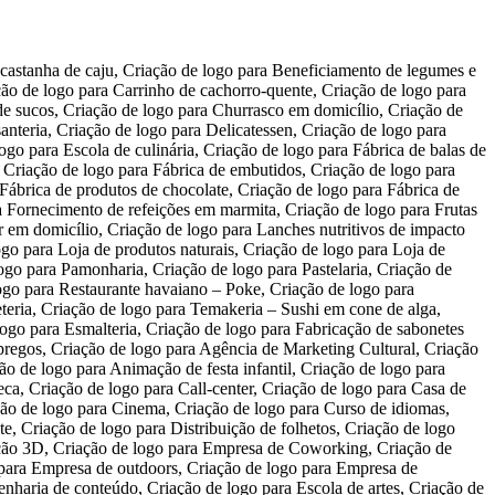
ais, Criação de logo para Cultivo de flores, Criação de logo para Distribuidora de pescados, Criação de logo para Floricultura, Criação de logo para Floricultura Virtual, Criação de logo para Hidroponia, Criação de logo para Loja de peixes ornamentais, Criação de logo para Loja de produtos agropecuários, Criação de logo para Loja de produtos da fazenda – Orgânicos, Criação de logo para Peixaria, Criação de logo para Piscicultura – Criação de Peixes, Criação de logo para Produção de mel, Criação de logo para Produção de plantas e flores ornamentais, Criação de logo para Serviço de jardinagem, Criação de logo para Serviço de paisagismo, Criação de logo para Viveiro de mudas florestais, Criação de logo para Distribuidora de botijão de gás, Criação de logo para Empacotadora de carvão, Criação de logo para Exploração e comércio de areia, Criação de logo para Academia de Ginástica, Criação de logo para Adestramento de cães, Criação de logo para Boutique de artigos de banho, Criação de logo para Clínica de fisioterapia, Criação de logo para Clínica de nutrição, Criação de logo para Clínica de psicopedagogia, Criação de logo para Clínica de saúde, Criação de logo para Clínica Odontológica, Criação de logo para Creche, Criação de logo para Crematório, Criação de logo para Crossfit, Criação de logo para Distribuidora de medicamentos, Criação de logo para Distribuidora de produtos odontológicos, Criação de logo para Drogaria, Criação de logo para Empresa de serviço de pedalinhos, Criação de logo para Escola de Futebol, Criação de logo para Espaço para descanso e bem-estar, Criação de logo para Fábrica de Cosméticos Ecológicos, Criação de logo para Fábrica de óleos naturais/essências, Criação de logo para Farmácia de manipulação, Criação de logo para Home Care, Criação de logo para Hotel para animais domésticos., Criação de logo para Laboratório de análises clínicas, Criação de logo para Locação de quadra de esporte, Criação de logo para Loja de animais – Pet Shop, Criação de logo para Loja de artigos para pesca, Criação de logo para Loja de colchões, Criação de logo para Loja de cosméticos e perfumaria, Criação de logo para Loja de produtos para diabéticos, celíacos e hipertensos, Criação de logo para Modelo de Negócio de Oficina Mecânica, Criação de logo para Organizador de ambientes, Criação de logo para Passeador de cães, Criação de logo para Personal Trainer, Criação de logo para Pilates, Criação de logo para Serviço de conservação e limpeza, Criação de logo para Serviços de massagem, Criação de logo para Serviços para idosos, Criação de logo para SPA urbano, Criação de logo para Empresa de turismo naútico, Criação de logo para Reciclagem de alumínio, Criação de logo para Reciclagem de lixo eletrônico, Criação de logo para Adaptação de veículos para comércio ambulante, Criação de logo para Agência de bikeboys, Criação de logo para Auto-escola, Criação de logo para Borracharia, Criação de logo para Cromagem, Criação de logo para Empresa de Telentrega, Criação de logo para Estacionamento rotativo, Criação de logo para Frete e transporte de pequenas cargas, Criação de logo para Funilaria e Pintura, Criação de logo para Lava rápido de motos, Criação de logo para Loja de peças automotivas, Criação de logo para Oficina de