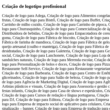
Criação de logotipo profissional
Criação de logo para Adega, Criação de logo para Alimentos congelados, Criação de logo para Bar, Criação de logo para Beneficiamento da castanha de caju, Criação de logo para Beneficiamento de legumes e frutas, Criação de logo para Bistrô, Criação de logo para Buffet, Criação de logo para Cachaçaria, Criação de logo para Café Expresso, Criação de logo para Carrinho de cachorro-quente, Criação de logo para Carrinho de milho cozido, Criação de logo para Carrinho de pipoca, Criação de logo para Casa de bolos e tortas, Criação de logo para Casa de sucos, Criação de logo para Churrasco em domicílio, Criação de logo para Churrasquinho, Criação de logo para Comercialização de água mineral, Criação de logo para Creperia, Criação de logo para Croissanteria, Criação de logo para Delicatessen, Criação de logo para Distribuidora de bebidas, Criação de logo para Empacotadora de cereais, Criação de logo para Engarrafamento de agua mineral, Criação de logo para Escola de culinária, Criação de logo para Fábrica de balas de goma, Criação de logo para Fábrica de biscoito, Criação de logo para Fábrica de Conservas, Criação de logo para Fábrica de doces e geléias, Criação de logo para Fábrica de embutidos, Criação de logo para Fábrica de farinha de mandioca, Criação de logo para Fábrica de gelo, Criação de logo para Fábrica de polpa de frutas, Criação de logo para Fábrica de produtos de chocolate, Criação de logo para Fábrica de queijo artesanal (coalho e manteiga), Criação de logo para Fábrica de temperos secos, Criação de logo para Food Truck, Criação de logo para Fornecimento de refeições em marmita, Criação de logo para Frutas desidratadas, Criação de logo para Galeteria, Criação de logo para Gelateria, Criação de logo para Hamburgueria, Criação de logo para Jantar em domicílio, Criação de logo para Lanches nutritivos de impacto social, Criação de logo para Lanchonete, Criação de logo para Loja de açaí, Criação de logo para Loja de alimentos funcionais, Criação de logo para Loja de produtos naturais, Criação de logo para Loja de sanduíches naturais, Criação de logo para Merenda escolar, Criação de logo para Microcervejaria, Criação de logo para Padaria, Criação de logo para Pamonharia, Criação de logo para Pastelaria, Criação de logo para Personalização de bolos e doces, Criação de logo para Pizzaria, Criação de logo para Restaurante de caldos e saladas, Criação de logo para Restaurante havaiano – Poke, Criação de logo para Restaurante Self-Service, Criação de logo para Restaurante vegetariano, Criação de logo para Serviço de garçom, Criação de logo para Sorveteria, Criação de logo para Temakeria – Sushi em cone de alga, Criação de logo para Barbearia, Criação de logo para Centro de Estética, Criação de logo para Empresa de serviço de depilação, Criação de logo para Esmalteria, Criação de logo para Fabricação de sabonetes glicerinados, Criação de logo para Salão de beleza, Criação de logo para Agência de design multimídia, Criação de logo para Agência de empregos, Criação de logo para Agência de Marketing Cultural, Criação de logo para Agência de Marketing Digital, Criação de logo para Agência de publicidade, Criação de logo para Agência de storyboard, Criação de logo para Animação de festa infantil, Criação de logo para Artistas plásticos e visuais, Criação de logo para Assessoria e gestão