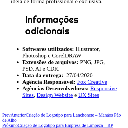
ideia de forma profissional e exclusiva.
Informações
adicionais
Softwares utilizados:
Illustrator,
Photoshop e CorelDRAW
Extensões de arquivos:
PNG, JPG,
PSD, AI e CDR.
Data da entrega:
27/04/2020
Agência Responsável:
Fox Creative
Agências Desenvolvedoras:
Responsive
Sites
,
Design Website
e
UX Sites
Prev
Anterior
Criação de Logotipo para Lanchonete – Manáos Pão
de Alho
Próximo
Criação de Logotipo para Empresa de Limpeza – RP