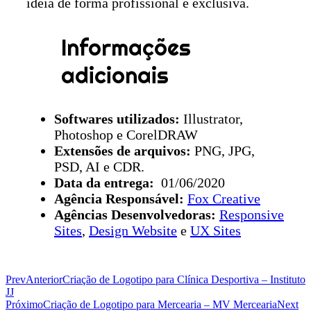
ideia de forma profissional e exclusiva.
Informações
adicionais
Softwares utilizados:
Illustrator,
Photoshop e CorelDRAW
Extensões de arquivos:
PNG, JPG,
PSD, AI e CDR.
Data da entrega:
01/06/2020
Agência Responsável:
Fox Creative
Agências Desenvolvedoras:
Responsive
Sites
,
Design Website
e
UX Sites
Prev
Anterior
Criação de Logotipo para Clínica Desportiva – Instituto
JJ
Próximo
Criação de Logotipo para Mercearia – MV Mercearia
Next