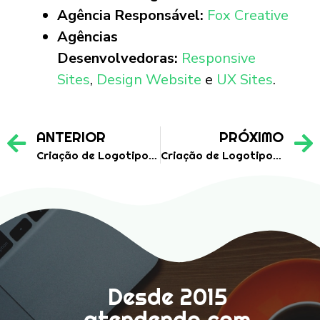
Agência Responsável:
Fox Creative
Agências
Desenvolvedoras:
Responsive
Sites
,
Design Website
e
UX Sites
.
ANTERIOR
PRÓXIMO
Criação de Logotipo para Cooperativa Agropecuária – RECA
Criação de Logotipo para Esmalteria – Dedo de Moça
Desde 2015
atendendo com