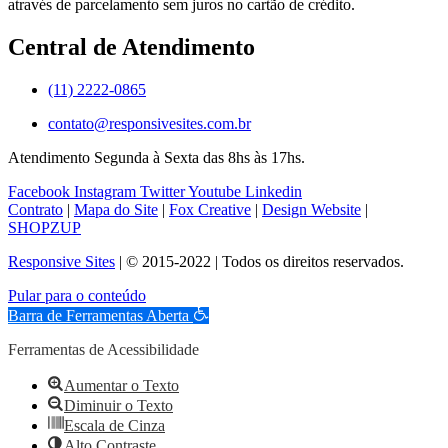
através de parcelamento sem juros no cartão de crédito.
Central de Atendimento
(11) 2222-0865
contato@responsivesites.com.br
Atendimento Segunda à Sexta das 8hs às 17hs.
Facebook
Instagram
Twitter
Youtube
Linkedin
Contrato
|
Mapa do Site
|
Fox Creative
|
Design Website
|
SHOPZUP
Responsive Sites
| © 2015-2022 | Todos os direitos reservados.
Pular para o conteúdo
Barra de Ferramentas Aberta
Ferramentas de Acessibilidade
Aumentar o Texto
Diminuir o Texto
Escala de Cinza
Alto Contraste