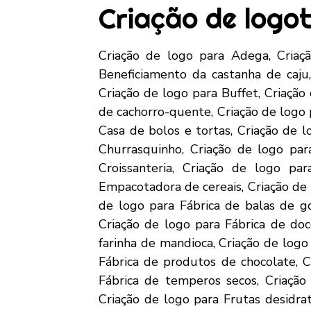
Criação de logot
Criação de logo para Adega, Criação de logo para Alimentos congelados, Criação de logo para Bar, Criação de logo para Beneficiamento da castanha de caju, Criação de logo para Beneficiamento de legumes e frutas, Criação de logo para Bistrô, Criação de logo para Buffet, Criação de logo para Cachaçaria, Criação de logo para Café Expresso, Criação de logo para Carrinho de cachorro-quente, Criação de logo para Carrinho de milho cozido, Criação de logo para Carrinho de pipoca, Criação de logo para Casa de bolos e tortas, Criação de logo para Casa de sucos, Criação de logo para Churrasco em domicílio, Criação de logo para Churrasquinho, Criação de logo para Comercialização de água mineral, Criação de logo para Creperia, Criação de logo para Croissanteria, Criação de logo para Delicatessen, Criação de logo para Distribuidora de bebidas, Criação de logo para Empacotadora de cereais, Criação de logo para Engarrafamento de agua mineral, Criação de logo para Escola de culinária, Criação de logo para Fábrica de balas de goma, Criação de logo para Fábrica de biscoito, Criação de logo para Fábrica de Conservas, Criação de logo para Fábrica de doces e geléias, Criação de logo para Fábrica de embutidos, Criação de logo para Fábrica de farinha de mandioca, Criação de logo para Fábrica de gelo, Criação de logo para Fábrica de polpa de frutas, Criação de logo para Fábrica de produtos de chocolate, Criação de logo para Fábrica de queijo artesanal (coalho e manteiga), Criação de logo para Fábrica de temperos secos, Criação de logo para Food Truck, Criação de logo para Fornecimento de refeições em marmita, Criação de logo para Frutas desidratadas, Criação de logo para Galeteria, Criação de logo para Gelateria, Criação de logo para Hamburgueria, Criação de logo para Jantar em domicílio, Criação de logo para Lanches nutritivos de impacto social, Criação de logo para Lanchonete, Criação de logo para Loja de açaí, Criação de logo para Loja de alimentos funcionais, Criação de logo para Loja de produtos naturais, Criação de logo para Loja de sanduíches naturais, Criação de logo para Merenda escolar, Criação de logo para Microcervejaria, Criação de logo para Padaria, Criação de logo para Pamonharia, Criação de logo para Pastelaria, Criação de logo para Personalização de bolos e doces, Criação de logo para Pizzaria, Criação de logo para Restaurante de caldos e saladas, Criação de logo para Restaurante havaiano – Poke, Criação de logo para Restaurante Self-Service, Criação de logo para Restaurante vegetariano, Criação de logo para Serviço de garçom, Criação de logo para Sorveteria, Criação de logo para Temakeria – Sushi em cone de alga, Criação de logo para Barbearia, Criação de logo para Centro de Estética, Criação de logo para Empresa de serviço de depilação, Criação de logo para Esmalteria, Criação de logo para Fabricação de sabonetes glicerinados, Criação de log