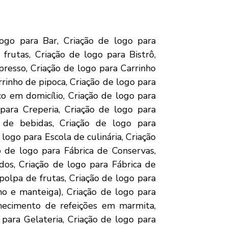
go para Peixaria, Criação de logo para Piscicultura – Criação de Peixes, Criação de logo para Produção de mel, Criação de logo para Produção de plantas e flores ornamentais, Criação de logo para Serviço de jardinagem, Criação de logo para Serviço de paisagismo, Criação de logo para Viveiro de mudas florestais, Criação de logo para Distribuidora de botijão de gás, Criação de logo para Empacotadora de carvão, Criação de logo para Exploração e comércio de areia, Criação de logo para Academia de Ginástica, Criação de logo para Adestramento de cães, Criação de logo para Boutique de artigos de banho, Criação de logo para Clínica de fisioterapia, Criação de logo para Clínica de nutrição, Criação de logo para Clínica de psicopedagogia, Criação de logo para Clínica de saúde, Criação de logo para Clínica Odontológica, Criação de logo para Creche, Criação de logo para Crematório, Criação de logo para Crossfit, Criação de logo para Distribuidora de medicamentos, Criação de logo para Distribuidora de produtos odontológicos, Criação de logo para Drogaria, Criação de logo para Empresa de serviço de pedalinhos, Criação de logo para Escola de Futebol, Criação de logo para Espaço para descanso e bem-estar, Criação de logo para Fábrica de Cosméticos Ecológicos, Criação de logo para Fábrica de óleos naturais/essências, Criação de logo para Farmácia de manipulação, Criação de logo para Home Care, Criação de logo para Hotel para animais domésticos., Criação de logo para Laboratório de análises clínicas, Criação de logo para Locação de quadra de esporte, Criação de logo para Loja de animais – Pet Shop, Criação de logo para Loja de artigos para pesca, Criação de logo para Loja de colchões, Criação de logo para Loja de cosméticos e perfumaria, Criação de logo para Loja de produtos para diabéticos, celíacos e hipertensos, Criação de logo para Modelo de Negócio de Oficina Mecânica, Criação de logo para Organizador de ambientes, Criação de logo para Passeador de cães, Criação de logo para Personal Trainer, Criação de logo para Pilates, Criação de logo para Serviço de conservação e limpeza, Criação de logo para Serviços de massagem, Criação de logo para Serviços para idosos, Criação de logo para SPA urbano, Criação de logo para Empresa de turismo naútico, Criação de logo para Reciclagem de alumínio, Criação de logo para Reciclagem de lixo eletrônico, Criação de logo para Adaptação de veículos para comércio ambulante, Criação de logo para Agência de bikeboys, Criação de logo para Auto-escola, Criação de logo para Borracharia, Criação de logo para Cromagem, Criação de logo para Empresa de Telentrega, Criação de logo para Estacionamento rotativo, Criação de logo para Frete e transporte de pequenas cargas, Criação de logo para Funilaria e Pintura, Criação de logo para Lava rápido de motos, Criação de logo para Loja de peças automotivas, Criação de logo para Oficina de