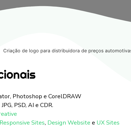
cionais
rator, Photoshop e CorelDRAW
JPG, PSD, AI e CDR.
reative
Responsive Sites
,
Design Website
e
UX Sites