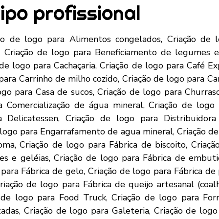
ipo profissional
o para Salão de beleza, Criação de logo para Agência de design multimídia, Criação de logo para Agência de empregos, Criação de logo para Agência de Marketing Cultural, Criação de logo para Agência de Marketing Digital, Criação de logo para Agência de publicidade, Criação de logo para Agência de storyboard, Criação de logo para Animação de festa infantil, Criação de logo para Artistas plásticos e visuais, Criação de logo para Assessoria e gestão cultural, Criação de logo para Boliche, Criação de logo para Brinquedoteca, Criação de logo para Call-center, Criação de logo para Casa de festas infantis, Criação de logo para Casa de shows e espetáculos, Criação de logo para Casa lotérica, Criação de logo para Cerimonial, Criação de logo para Cinema, Criação de logo para Curso de idiomas, Criação de logo para Cursos de redação e língua portuguesa, Criação de logo para Decoração de ambientes, Criação de logo para Despachante, Criação de logo para Distribuição de folhetos, Criação de logo para DJ, Criação de logo para Editora, Criação de logo para Empresa de administração de arquivos, Criação de logo para Empresa de animação 3D, Criação de logo para Empresa de Coworking, Criação de logo para Empresa de impacto social de aplicativo para celulares, Criação de logo para Empresa de organização de eventos, Criação de logo para Empresa de outdoors, Criação de logo para Empresa de sinalização – banner, Criação de logo para Empresa de tradução para eventos, Criação de logo para Encadernação, Criação de logo para Engenharia de conteúdo, Criação de logo para Escola de artes, Criação de logo para Escola de dança de salão, Criação de logo para Escola de modelo e manequim, Criação de logo para Escola infantil, Criação de logo para Escola profissionalizante, Criação de logo para Escritório de cobrança, Criação de logo para Escritório de consultoria, Criação de logo para Escritório de contabilidade, Criação de logo para Estúdio de gravação, Criação de logo para Estúdio de tatuagem, Criação de logo para Estudio fotográfico, Criação de logo para Galeria e centro de arte, Criação de logo para Gráfica, Criação de logo para Iluminação profissional e som para festas e eventos, Criação de logo para Lan house, Criação de logo para Livraria, Criação de logo para Locação de equipamentos para eventos, Criação de logo para Locação de equipamentos para shows, Criação de logo para Loja Colaborativa, Criação de logo para Loja de conveniência, Criação de logo para Loja de fogos de artifício, Criação de logo para Loja de Instrumentos Musicais, Criação de logo para Loja de produtos descartáveis para festa, Criação de logo para Loja de Souvenirs temáticos, Criação de logo para Marchetaria, Criação de logo para Música para eventos, Criação de logo para Organizadora de Eventos, Criação de logo para Pague fácil, Criação de logo para Paintball, Criação de logo para Papelaria, Criação de logo para Parque de diversão, Criação de logo para Perícia digital, Criação de logo para Prestação de serviços de caligrafia, Criação de logo para Produtora cultural, Criação de logo para Pub, Criação de logo para Rastreamento veicular por celular, Criação de logo para Representação comercial, Criação de logo para Revisão de textos, Criação de logo para Sebo – livros usados, Criação de logo para Serigrafia, Criação de logo para Serviço de fotocópia, Criação de logo para Serviços de vigilância, Criação de logo para Tradução de textos, Criação de logo para Venda e recarga de extintores de incêndio, Criação de logo para Criação de abelhas, Criação de logo para Criação de aves ornamentais, Criação de logo para Criação de camarão, Criação de logo para Criação de iscas para pesca, Criação de logo para Criação de minhocas, Criação de logo para Criação de ostras, Criação de logo para Criação de peixes, Criação de logo para Cultivo de ervas medicinais, Criação de logo para Cultivo de flores, Criação de logo para Distribuidora de pescados, Criação de logo para Floricultura, Criação de logo para Floricultura Virtual, Criação de logo para Hidroponia, Criação de logo para Loja de peixes ornamentais, Criação de logo para Loja de produtos agropecuários, Criação de logo para Loja de produtos da fazenda – Orgânicos, Criação de lo