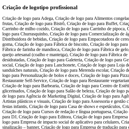
Criação de logotipo profissional
Criação de logo para Adega, Criação de logo para Alimentos congelados, Criação de logo para Bar, Criação de logo para Beneficiamento da castanha de caju, Criação de logo para Beneficiamento de legumes e frutas, Criação de logo para Bistrô, Criação de logo para Buffet, Criação de logo para Cachaçaria, Criação de logo para Café Expresso, Criação de logo para Carrinho de cachorro-quente, Criação de logo para Carrinho de milho cozido, Criação de logo para Carrinho de pipoca, Criação de logo para Casa de bolos e tortas, Criação de logo para Casa de sucos, Criação de logo para Churrasco em domicílio, Criação de logo para Churrasquinho, Criação de logo para Comercialização de água mineral, Criação de logo para Creperia, Criação de logo para Croissanteria, Criação de logo para Delicatessen, Criação de logo para Distribuidora de bebidas, Criação de logo para Empacotadora de cereais, Criação de logo para Engarrafamento de agua mineral, Criação de logo para Escola de culinária, Criação de logo para Fábrica de balas de goma, Criação de logo para Fábrica de biscoito, Criação de logo para Fábrica de Conservas, Criação de logo para Fábrica de doces e geléias, Criação de logo para Fábrica de embutidos, Criação de logo para Fábrica de farinha de mandioca, Criação de logo para Fábrica de gelo, Criação de logo para Fábrica de polpa de frutas, Criação de logo para Fábrica de produtos de chocolate, Criação de logo para Fábrica de queijo artesanal (coalho e manteiga), Criação de logo para Fábrica de temperos secos, Criação de logo para Food Truck, Criação de logo para Fornecimento de refeições em marmita, Criação de logo para Frutas desidratadas, Criação de logo para Galeteria, Criação de logo para Gelateria, Criação de logo para Hamburgueria, Criação de logo para Jantar em domicílio, Criação de logo para Lanches nutritivos de impacto social, Criação de logo para Lanchonete, Criação de logo para Loja de açaí, Criação de logo para Loja de alimentos funcionais, Criação de logo para Loja de produtos naturais, Criação de logo para Loja de sanduíches naturais, Criação de logo para Merenda escolar, Criação de logo para Microcervejaria, Criação de logo para Padaria, Criação de logo para Pamonharia, Criação de logo para Pastelaria, Criação de logo para Personalização de bolos e doces, Criação de logo para Pizzaria, Criação de logo para Restaurante de caldos e saladas, Criação de logo para Restaurante havaiano – Poke, Criação de logo para Restaurante Self-Service, Criação de logo para Restaurante vegetariano, Criação de logo para Serviço de garçom, Criação de logo para Sorveteria, Criação de logo para Temakeria – Sushi em cone de alga, Criação de logo para Barbearia, Criação de logo para Centro de Estética, Criação de logo para Empresa de serviço de depilação, Criação de logo para Esmalteria, Criação de logo para Fabricação de sabonetes glicerinados, Criação de logo para Salão de beleza, Criação de logo para Agência de design multimídia, Criação de logo para Agência de empregos, Criação de logo para Agência de Marketing Cultural, Criação de logo para Agência de Marketing Digital, Criação de logo para Agência de publicidade, Criação de logo para Agência de storyboard, Criação de logo para Animação de festa infantil, Criação de logo para Artistas plásticos e visuais, Criação de logo para Assessoria e gestão