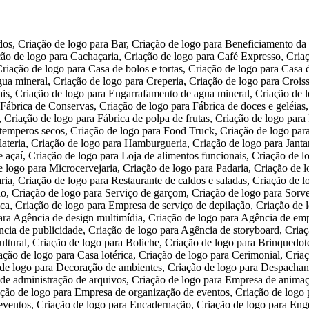
 cultural, Criação de logo para Boliche, Criação de logo para Brinquedoteca, Criação de logo para Call-center, Criação de logo para Casa de festas infantis, Criação de logo para Casa de shows e espetáculos, Criação de logo para Casa lotérica, Criação de logo para Cerimonial, Criação de logo para Cinema, Criação de logo para Curso de idiomas, Criação de logo para Cursos de redação e língua portuguesa, Criação de logo para Decoração de ambientes, Criação de logo para Despachante, Criação de logo para Distribuição de folhetos, Criação de logo para DJ, Criação de logo para Editora, Criação de logo para Empresa de administração de arquivos, Criação de logo para Empresa de animação 3D, Criação de logo para Empresa de Coworking, Criação de logo para Empresa de impacto social de aplicativo para celulares, Criação de logo para Empresa de organização de eventos, Criação de logo para Empresa de outdoors, Criação de logo para Empresa de sinalização – banner, Criação de logo para Empresa de tradução para eventos, Criação de logo para Encadernação, Criação de logo para Engenharia de conteúdo, Criação de logo para Escola de artes, Criação de logo para Escola de dança de salão, Criação de logo para Escola de modelo e manequim, Criação de logo para Escola infantil, Criação de logo para Escola profissionalizante, Criação de logo para Escritório de cobrança, Criação de logo para Escritório de consultoria, Criação de logo para Escritório de contabilidade, Criação de logo para Estúdio de gravação, Criação de logo para Estúdio de tatuagem, Criação de logo para Estudio fotográfico, Criação de logo para Galeria e centro de arte, Criação de logo para Gráfica, Criação de logo para Iluminação profissional e som para festas e eventos, Criação de logo para Lan house, Criação de logo para Livraria, Criação de logo para Locação de equipamentos para eventos, Criação de logo para Locação de equipamentos para shows, Criação de logo para Loja Colaborativa, Criação de logo para Loja de conveniência, Criação de logo para Loja de fogos de artifício, Criação de logo para Loja de Instrumentos Musicais, Criação de logo para Loja de produtos descartáveis para festa, Criação de logo para Loja de Souvenirs temáticos, Criação de logo para Marchetaria, Criação de logo para Música para eventos, Criação de logo para Organizadora de Eventos, Criação de logo para Pague fácil, Criação de logo para Paintball, Criação de logo para Papelaria, Criação de logo para Parque de diversão, Criação de logo para Perícia digital, Criação de logo para Prestação de serviços de caligrafia, Criação de logo para Produtora cultural, Criação de logo para Pub, Criação de logo para Rastreamento veicular por celular, Criação de logo para Representação comercial, Criação de logo para Revisão de textos, Criação de logo para Sebo – livros usados, Criação de logo para Serigrafia, Criação de logo para Serviço de fotocópia, Criação de logo para Serviços de vigilância, Criação de logo para Tradução de textos, Criação de logo para Venda e recarga de extintores de incêndio, Criação de logo para Criação de abelhas, Criação de logo para Criação de aves ornamentais, Criação de logo para Criação de camarão, Criação de logo para Criação de iscas para pesca, Criação de logo para Criação de minhocas, Criação de logo para Criação de ostras, Criação de logo para Criação de peixes, Criação de logo para Cultivo de ervas medicin