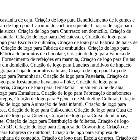
ais, Criação de logo para Cultivo de flores, Criação de logo para Distribuidora de pescados, Criação de logo para Floricultura, Criação de logo para Floricultura Virtual, Criação de logo para Hidroponia, Criação de logo para Loja de peixes ornamentais, Criação de logo para Loja de produtos agropecuários, Criação de logo para Loja de produtos da fazenda – Orgânicos, Criação de logo para Peixaria, Criação de logo para Piscicultura – Criação de Peixes, Criação de logo para Produção de mel, Criação de logo para Produção de plantas e flores ornamentais, Criação de logo para Serviço de jardinagem, Criação de logo para Serviço de paisagismo, Criação de logo para Viveiro de mudas florestais, Criação de logo para Distribuidora de botijão de gás, Criação de logo para Empacotadora de carvão, Criação de logo para Exploração e comércio de areia, Criação de logo para Academia de Ginástica, Criação de logo para Adestramento de cães, Criação de logo para Boutique de artigos de banho, Criação de logo para Clínica de fisioterapia, Criação de logo para Clínica de nutrição, Criação de logo para Clínica de psicopedagogia, Criação de logo para Clínica de saúde, Criação de logo para Clínica Odontológica, Criação de logo para Creche, Criação de logo para Crematório, Criação de logo para Crossfit, Criação de logo para Distribuidora de medicamentos, Criação de logo para Distribuidora de produtos odontológicos, Criação de logo para Drogaria, Criação de logo para Empresa de serviço de pedalinhos, Criação de logo para Escola de Futebol, Criação de logo para Espaço para descanso e bem-estar, Criação de logo para Fábrica de Cosméticos Ecológicos, Criação de logo para Fábrica de óleos naturais/essências, Criação de logo para Farmácia de manipulação, Criação de logo para Home Care, Criação de logo para Hotel para animais domésticos., Criação de logo para Laboratório de análises clínicas, Criação de logo para Locação de quadra de esporte, Criação de logo para Loja de animais – Pet Shop, Criação de logo para Loja de artigos para pesca, Criação de logo para Loja de colchões, Criação de logo para Loja de cosméticos e perfumaria, Criação de logo para Loja de produtos para diabéticos, celíacos e hipertensos, Criação de logo para Modelo de Negócio de Oficina Mecânica, Criação de logo para Organizador de ambientes, Criação de logo para Passeador de cães, Criação de logo para Personal Trainer, Criação de logo para Pilates, Criação de logo para Serviço de conservação e limpeza, Criação de logo para Serviços de massagem, Criação de logo para Serviços para idosos, Criação de logo para SPA urbano, Criação de logo para Empresa de turismo naútico, Criação de logo para Reciclagem de alumínio, Criação de logo para Reciclagem de lixo eletrônico, Criação de logo para Adaptação de veículos para comércio ambulante, Criação de logo para Agência de bikeboys, Criação de logo para Auto-escola, Criação de logo para Borracharia, Criação de logo para Cromagem, Criação de logo para Empresa de Telentrega, Criação de logo para Estacionamento rotativo, Criação de logo para Frete e transporte de pequenas cargas, Criação de logo para Funilaria e Pintura, Criação de logo para Lava rápido de motos, Criação de logo para Loja de peças automotivas, Criação de logo para Oficina de