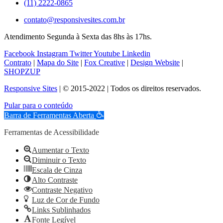
(11) 2222-0865
contato@responsivesites.com.br
Atendimento Segunda à Sexta das 8hs às 17hs.
Facebook
Instagram
Twitter
Youtube
Linkedin
Contrato
|
Mapa do Site
|
Fox Creative
|
Design Website
|
SHOPZUP
Responsive Sites
| © 2015-2022 | Todos os direitos reservados.
Pular para o conteúdo
Barra de Ferramentas Aberta
Ferramentas de Acessibilidade
Aumentar o Texto
Diminuir o Texto
Escala de Cinza
Alto Contraste
Contraste Negativo
Luz de Cor de Fundo
Links Sublinhados
Fonte Legível