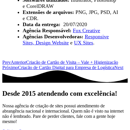
e CorelDRAW
Extensões de arquivos:
PNG, JPG, PSD, AI
e CDR.
Data da entrega:
20/07/2020
Agência Responsável:
Fox Creative
Agências Desenvolvedoras:
Responsive
Sites,
Design Website
e
UX Sites
.
Prev
Anterior
Criação de Cartão de Visita – Vale + Higienização
Próximo
Criação de Cartão Digital para Empresa de Logística
Next
Desde 2015 atendendo com excelência!
Nossa agência de criação de sites possui atendimento de
abrangência nacional e internacional. Quem não é visto na internet
não é lembrado. Pare de perder clientes, fale com a gente hoje
mesmo!